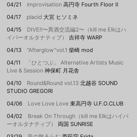
04/21
improvisation
高円寺 Fourth Floor II
04/17
placid
大宮 ヒソミネ
04/15
DIVE!!〜異酒交流編2〜（kill me Elkはハ
イパーオルタナティブ）
吉祥寺 WARP
04/13
“Afterglow”vol.1
柴崎 mod
04/11
「ひとつぶ」 Alternative Artists Music
Live & Session
神保町 月花舎
04/10
Round&Round vol.13
北越谷 SOUND
STUDIO GREGORI
04/06
Love Love Love
東高円寺 U.F.O.CLUB
04/02
Break On Through（kill me Elkはハイパ
ーオルタナティブ）
両国 SUNRISE
03/29
音の散るらむ
西荻窪 Frida