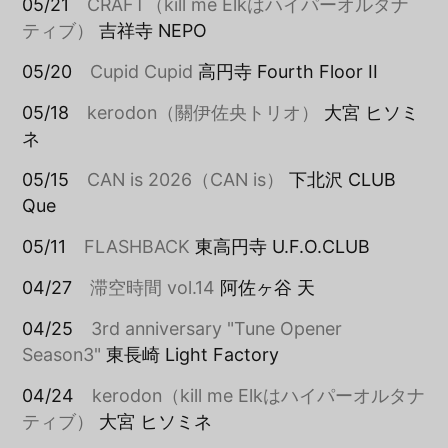
05/21
CRAFT（kill me Elkはハイパーオルタナ
ティブ）
吉祥寺 NEPO
05/20
Cupid Cupid
高円寺 Fourth Floor II
05/18
kerodon（關伊佐央トリオ）
大宮 ヒソミ
ネ
05/15
CAN is 2026（CAN is）
下北沢 CLUB
Que
05/11
FLASHBACK
東高円寺 U.F.O.CLUB
04/27
滞空時間 vol.14
阿佐ヶ谷 天
04/25
3rd anniversary "Tune Opener
Season3"
東長崎 Light Factory
04/24
kerodon（kill me Elkはハイパーオルタナ
ティブ）
大宮 ヒソミネ