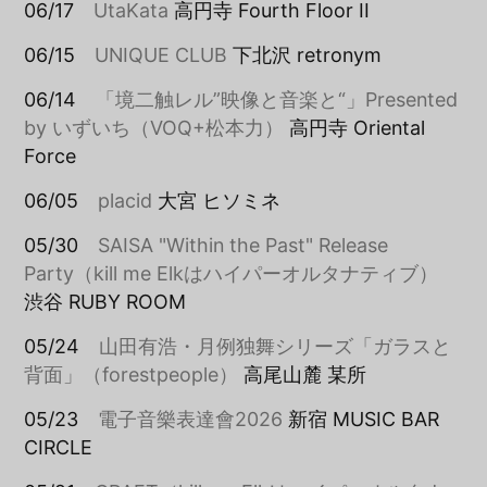
06/17
UtaKata
高円寺 Fourth Floor II
06/15
UNIQUE CLUB
下北沢 retronym
06/14
「境二触レル”映像と音楽と“」Presented
by いずいち（VOQ+松本力）
高円寺 Oriental
Force
06/05
placid
大宮 ヒソミネ
05/30
SAISA "Within the Past" Release
Party（kill me Elkはハイパーオルタナティブ）
渋谷 RUBY ROOM
05/24
山田有浩・月例独舞シリーズ「ガラスと
背面」（forestpeople）
高尾山麓 某所
05/23
電子音樂表達會2026
新宿 MUSIC BAR
CIRCLE