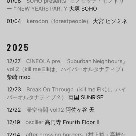
01/08
SOHO presents "モノモッチ・モノトリ
ー " NEW YEARS PARTY
大塚 SOHO
01/04
kerodon（forestpeople）
大宮 ヒソミネ
2025
12/27
CINEOLA pre.「Suburban Neighbours」
vol.2（kill me Elkは、ハイパーオルタナティブ）
柴崎 mod
12/23
Break On Through（kill me Elkは、ハイ
パーオルタナティブ？）
両国 SUNRISE
12/22
滞空時間 vol.12
阿佐ヶ谷 天
12/19
osciller
高円寺 Fourth Floor II
12/14
after crossing borders（村上裕＋高橋ケ