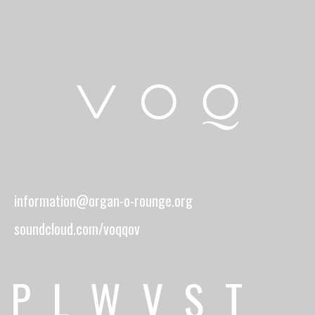
information@organ-o-rounge.org
soundcloud.com/voqqov
P
L
W
V
S
T