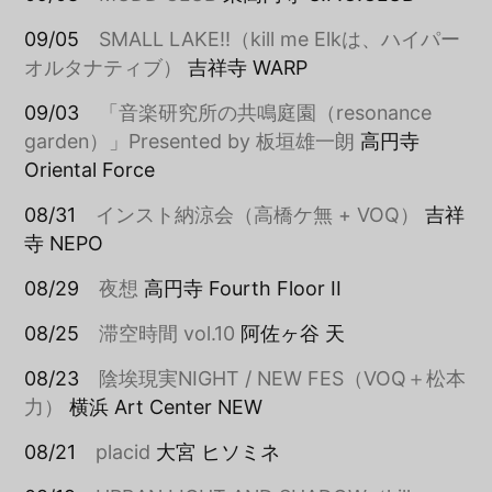
09/05
SMALL LAKE!!（kill me Elkは、ハイパー
オルタナティブ）
吉祥寺 WARP
09/03
「音楽研究所の共鳴庭園（resonance
garden）」Presented by 板垣雄一朗
高円寺
Oriental Force
08/31
インスト納涼会（高橋ケ無 + VOQ）
吉祥
寺 NEPO
08/29
夜想
高円寺 Fourth Floor II
08/25
滞空時間 vol.10
阿佐ヶ谷 天
08/23
陰埃現実NIGHT / NEW FES（VOQ＋松本
力）
横浜 Art Center NEW
08/21
placid
大宮 ヒソミネ