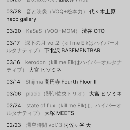
03/28
音と映像（VOQ+松本力）
代々木上原
haco gallery
03/20
KaSaS（VOQ÷MOM）
渋谷 OTO
03/17
深下の月 vol.2（kill me Elkはハイパーオ
ルタナティブ）
下北沢 BASEMENTBAR
03/16
kerodon（kill me Elkはハイパーオルタナ
ティブ）
大宮 ヒソミネ
03/14
Shijima
高円寺 Fourth Floor II
03/06
placid（關伊佐央トリオ）
大宮 ヒソミネ
02/24
state of flux（kill me Elkは、ハイパーオ
ルタナティブ）
大塚 MEETS
02/23
滞空時間 vol.13
阿佐ヶ谷 天