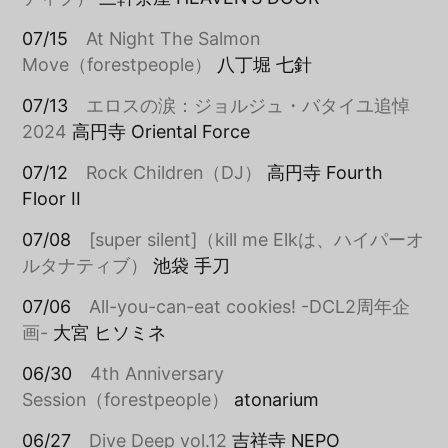
07/15
At Night The Salmon
Move（forestpeople）
八丁堀 七針
07/13
エロスの涙：ジョルジュ・バタイユ追悼
2024
高円寺 Oriental Force
07/12
Rock Children（DJ）
高円寺 Fourth
Floor II
07/08
[super silent]（kill me Elkは、ハイパーオ
ルタナティブ）
池袋 手刀
07/06
All-you-can-eat cookies! -DCL2周年企
画-
大宮 ヒソミネ
06/30
4th Anniversary
Session（forestpeople）
atonarium
06/27
Dive Deep vol.12
吉祥寺 NEPO