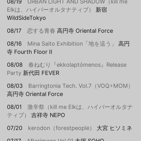
08/19
URBAN LIGHT AND SHADOW（kill me
Elkは、ハイパーオルタナティブ）
新宿
WildSideTokyo
08/17
恋する青春
高円寺 Oriental Force
08/16
Mina Saito Exhibition「地を這う」
高円
寺 Fourth Floor II
08/08
春ねむり『ekkolaptómenos』Release
Party
新代田 FEVER
08/03
Barringtonia Tech. Vol.7（VOQ÷MOM）
高円寺 Oriental Force
08/01
激辛祭（kill me Elkは、ハイパーオルタナ
ティブ）
吉祥寺 NEPO
07/20
kerodon（forestpeople）
大宮 ヒソミネ
07/17
Afterimage Vol.01
大塚 SOHO