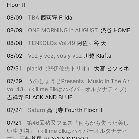
Floor II
08/09
TBA
西荻窪 Frida
08/09
ONE MORNING in AUGUST.
渋谷 HOME
08/08
TENSOLOs Vol.49
阿佐ヶ谷 天
08/02
Voz y voz, vos y voz
川越 Klafta
07/31
placid（關伊佐央トリオ）
大宮 ヒソミネ
07/29
うのしょうじPresents -Music In The Air
vol.43-（kill me Elkはハイパーオルタナティブ）
吉祥寺 BLACK AND BLUE
07/24
Saturn
高円寺 Fourth Floor II
07/21
第46回猪又フェス「何もかも失った美し
い生き物」（kill me Elkはハイパーオルタナティ
ブ）
三軒茶屋 HEAVEN'S DOOR